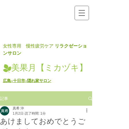
リラクゼーショ
女性専用 慢性疲労ケア
ンサロン
美果月【ミカヅキ】
広島×十日市×隠れ家サロン
記事
真希 沖
1月2日
読了時間: 1分
あけましておめでとうご