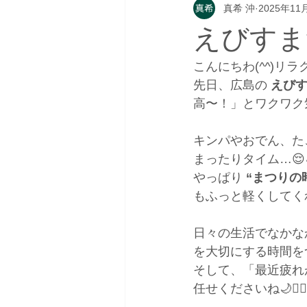
真希 沖
2025年11
えびすま
こんにちわ(
^^
)リラ
先日、広島の 
えび
高〜！」とワクワク気
キンパやおでん、た
まったりタイム…😌
やっぱり 
“まつりの
もふっと軽くしてく
日々の生活でなかな
を大切にする時間を
そして、「最近疲れ
任せくださいね🌙💆‍♀️