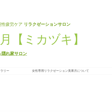
リラクゼーションサロン
慢性疲労ケア
月【ミカヅキ】
×隠れ家サロン
ャラリー
女性専用リラクゼーション美果月について