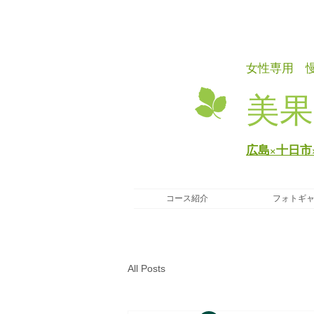
女性専用 
美果
広島×十日市
コース紹介
フォトギ
All Posts