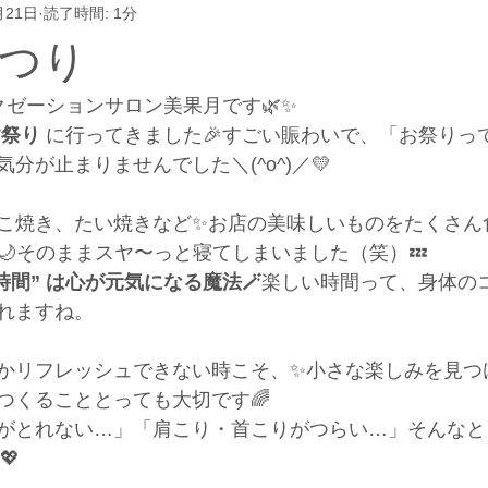
月21日
読了時間: 1分
つり
クゼーションサロン美果月です🌿✨
す祭り
 に行ってきました🎉すごい賑わいで、「お祭りっ
分が止まりませんでした＼(^o^)／💛
こ焼き、たい焼きなど✨お店の美味しいものをたくさん
🌙そのままスヤ〜っと寝てしまいました（笑）💤
時間” は心が元気になる魔法🪄
楽しい時間って、身体の
れますね。
かリフレッシュできない時こそ、✨小さな楽しみを見つ
つくることとっても大切です🌈
がとれない…」「肩こり・首こりがつらい…」そんなと
💖