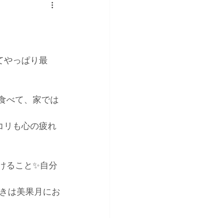
てやっぱり最
食べて、家では
コリも心の疲れ
けること✨自分
きは美果月にお