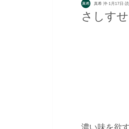
真希 沖
1月17日
読
さしすせ
濃い味を欲