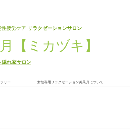
リラクゼーションサロン
慢性疲労ケア
月【ミカヅキ】
×隠れ家サロン
ャラリー
女性専用リラクゼーション美果月について