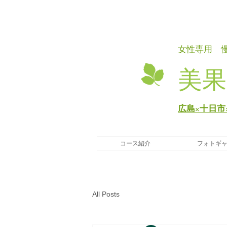
女性専用 
美果
広島×十日市
コース紹介
フォトギ
All Posts