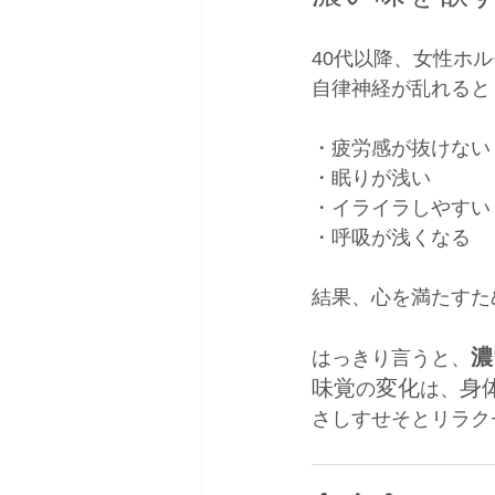
40代以降、女性ホ
自律神経が乱れると
・疲労感が抜けない
・眠りが浅い
・イライラしやすい
・呼吸が浅くなる
結果、心を満たすた
濃
はっきり言うと、
味覚
変化
身
の
は、
さしすせそとリラク