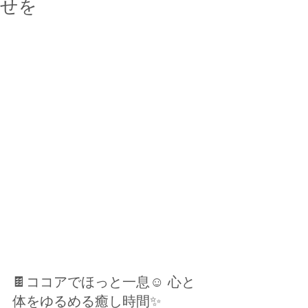
せを
🍫ココアでほっと一息☺️ 心と
体をゆるめる癒し時間✨