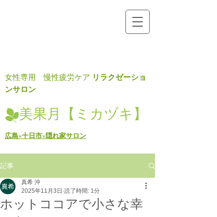
リラクゼーショ
女性専用 慢性疲労ケア
ンサロン
美果月【ミカヅキ】
広島×十日市×隠れ家サロン
記事
真希 沖
2025年11月3日
読了時間: 1分
ホットココアで小さな幸