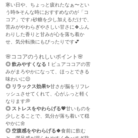
寒い日や、ちょっと疲れたなぁ〜とい
う時☕そんな時におすすめなのが「コ
コア」です♪砂糖を少し加えるだけで、
苦みがやわらぎやさしい甘さに🍀ふん
わりした香りと甘みが心を落ち着か
せ、気分転換にもぴったりです💕
🌸ココアのうれしいポイント🌸
◎ 飲みやすくなる！
ピュアココアの苦
みがまろやかになって、ほっとできる
味わいに😌
◎ リラックス効果✨
甘さが脳をリフレ
ッシュさせてくれて、心がふっと軽く
なります💭
◎ ストレスをやわらげる💗
甘いものを
少しとることで、気分が落ち着いて穏
やかに🌼
◎ 空腹感をやわらげる🍀
食前に飲む