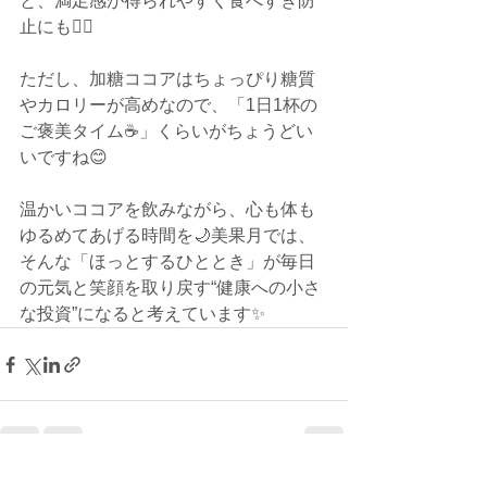
と、満足感が得られやすく食べすぎ防
止にも🙆‍♀️
ただし、加糖ココアはちょっぴり糖質
やカロリーが高めなので、「1日1杯の
ご褒美タイム☕」くらいがちょうどい
いですね😊
温かいココアを飲みながら、心も体も
ゆるめてあげる時間を🌙美果月では、
そんな「ほっとするひととき」が毎日
の元気と笑顔を取り戻す“健康への小さ
な投資”になると考えています✨