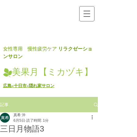
リラクゼーショ
女性専用 慢性疲労ケア
ンサロン
美果月【ミカヅキ】
広島×十日市×隠れ家サロン
記事
真希 沖
6月5日
読了時間: 1分
三日月物語3