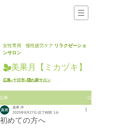
リラクゼーショ
女性専用 慢性疲労ケア
ンサロン
美果月【ミカヅキ】
広島×十日市×隠れ家サロン
記事
真希 沖
2025年9月27日
読了時間: 1分
初めての方へ