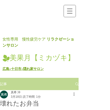
リラクゼーショ
女性専用 慢性疲労ケア
ンサロン
美果月【ミカヅキ】
広島×十日市×隠れ家サロン
記事
真希 沖
3月18日
読了時間: 1分
壊れたお弁当