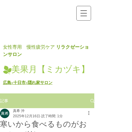
リラクゼーショ
女性専用 慢性疲労ケア
ンサロン
美果月【ミカヅキ】
広島×十日市×隠れ家サロン
記事
真希 沖
2025年12月16日
読了時間: 1分
寒いから食べるものがお