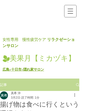
リラクゼーショ
女性専用 慢性疲労ケア
ンサロン
美果月【ミカヅキ】
広島×十日市×隠れ家サロン
記事
真希 沖
3月2日
読了時間: 1分
揚げ物は食べに行くという