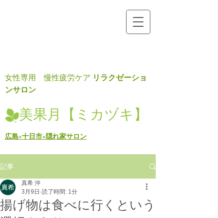
リラクゼーショ
女性専用 慢性疲労ケア
ンサロン
美果月【ミカヅキ】
広島×十日市×隠れ家サロン
記事
真希 沖
3月9日
読了時間: 1分
揚げ物は食べに行くという