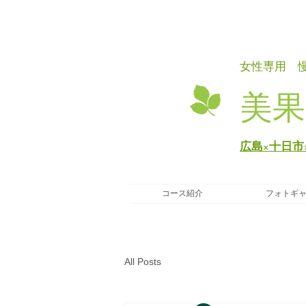
女性専用 
美果
広島×十日市
コース紹介
フォトギ
All Posts