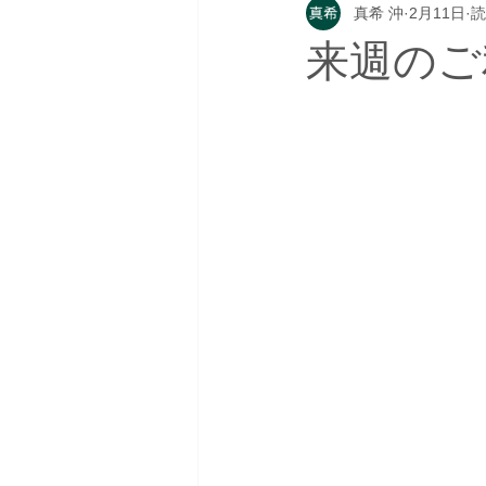
真希 沖
2月11日
読
来週のご