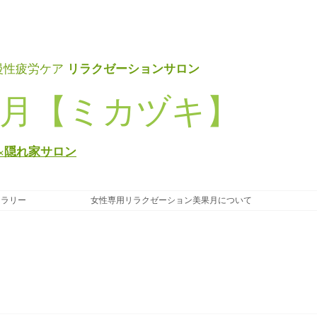
リラクゼーションサロン
慢性疲労ケア
月【ミカヅキ】
×隠れ家サロン
ャラリー
女性専用リラクゼーション美果月について