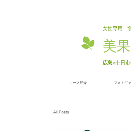
女性専用 
美果
広島×十日市
コース紹介
フォトギ
All Posts