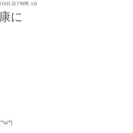
月10日
読了時間: 1分
康に
ω'*)