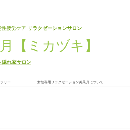
リラクゼーションサロン
慢性疲労ケア
月【ミカヅキ】
×隠れ家サロン
ャラリー
女性専用リラクゼーション美果月について