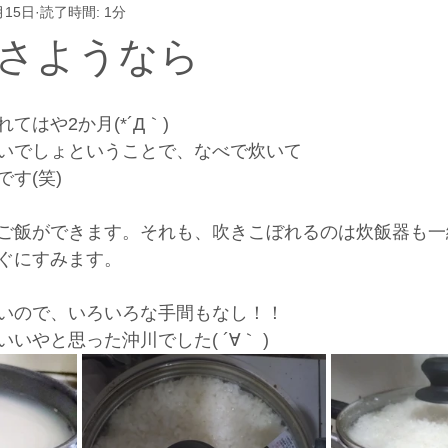
月15日
読了時間: 1分
さようなら
てはや2か月(*´Д｀)
いでしょということで、なべで炊いて
す(笑)
ご飯ができます。それも、吹きこぼれるのは炊飯器も一
ぐにすみます。
いので、いろいろな手間もなし！！
いやと思った沖川でした( ´∀｀ )