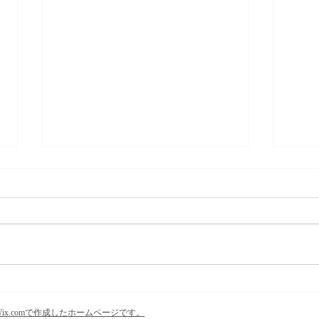
ただ
ストレスは、心と身体に生じ
る「歪み」
Wix.comで作成したホームページです。