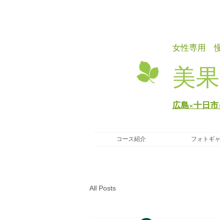
女性専用 
美果
広島×十日市
コース紹介
フォトギ
All Posts