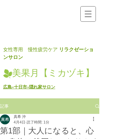
リラクゼーショ
女性専用 慢性疲労ケア
ンサロン
美果月【ミカヅキ】
広島×十日市×隠れ家サロン
記事
真希 沖
4月4日
読了時間: 1分
第1部｜大人になると、心