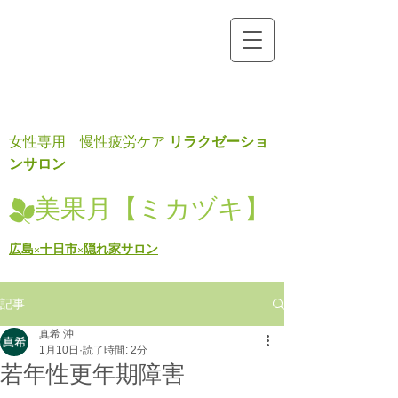
リラクゼーショ
女性専用 慢性疲労ケア
ンサロン
美果月【ミカヅキ】
広島×十日市×隠れ家サロン
記事
真希 沖
1月10日
読了時間: 2分
若年性更年期障害