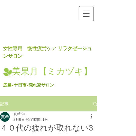
リラクゼーショ
女性専用 慢性疲労ケア
ンサロン
美果月【ミカヅキ】
広島×十日市×隠れ家サロン
記事
真希 沖
2月9日
読了時間: 1分
４０代の疲れが取れない3