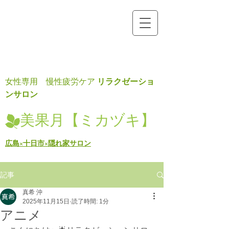
リラクゼーショ
女性専用 慢性疲労ケア
ンサロン
美果月【ミカヅキ】
広島×十日市×隠れ家サロン
記事
真希 沖
2025年11月15日
読了時間: 1分
アニメ