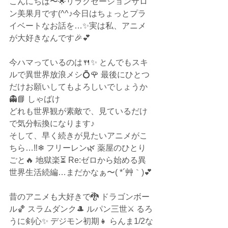
こんにちは〜🌟リラクゼーションサロ
ン美果月です(^^♪今日はちょっとプラ
イベートなお話を…✨実は私、アニメ
が大好きなんです🎉💕
今ハマっているのは🍴✨ とんでもスキ
ルで異世界放浪メシ💍🌹 最後にひとつ
だけお願いしてもよろしいでしょうか
👻📘 しゃばけ
どれも世界観が素敵で、見ているだけ
で気分転換になります♪
そして、早く続きが見たいアニメがこ
ちら…‼❄ フリーレン🌿 薬屋のひとり
ごと🔥 地獄楽⏳ Re:ゼロから始める異
世界生活続編…まだかなぁ〜( *´艸｀)💕
昔のアニメも大好きで🐉 ドラゴンボー
ル🏀 スラムダンク🎩 ルパン三世⚔ るろ
うに剣心✨ デジモン初期👧 らんま1/2な